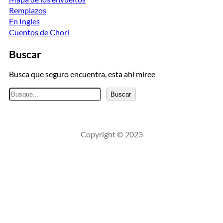
Remplazos
En Ingles
Cuentos de Chori
Buscar
Busca que seguro encuentra, esta ahi miree
B
Buscar
u
s
c
Copyright © 2023
a
r