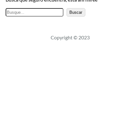
B
Buscar
u
s
c
Copyright © 2023
a
r