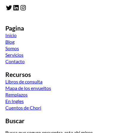
Twitter
LinkedIn
Instagram
Pagina
Inicio
Blog
Somos
Servicios
Contacto
Recursos
Libros de consulta
Mapa de los envueltos
Remplazos
En Ingles
Cuentos de Chori
Buscar
Busca que seguro encuentra, esta ahi miree