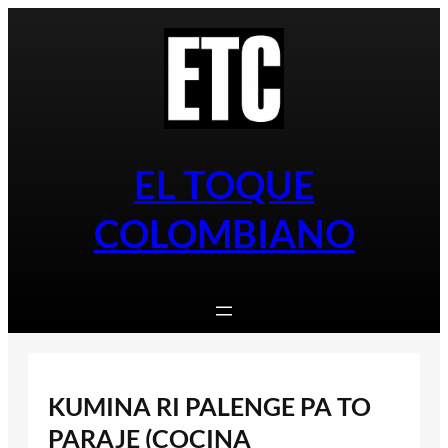
Saltar
al
contenido
EL TOQUE
COLOMBIANO
KUMINA RI PALENGE PA TO
PARAJE (COCINA