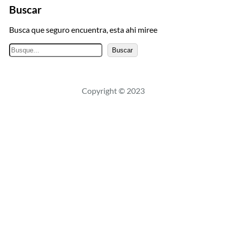
Buscar
Busca que seguro encuentra, esta ahi miree
B
Buscar
u
s
c
Copyright © 2023
a
r