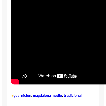
guarnicion
, 
magdalena medio
, 
tradicional
•