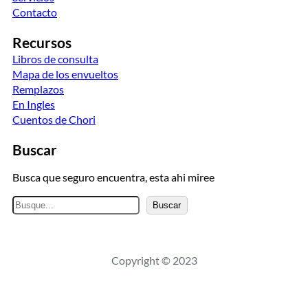
Contacto
Recursos
Libros de consulta
Mapa de los envueltos
Remplazos
En Ingles
Cuentos de Chori
Buscar
Busca que seguro encuentra, esta ahi miree
B
Buscar
u
s
c
Copyright © 2023
a
r