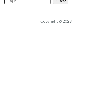
B
Buscar
u
s
c
Copyright © 2023
a
r