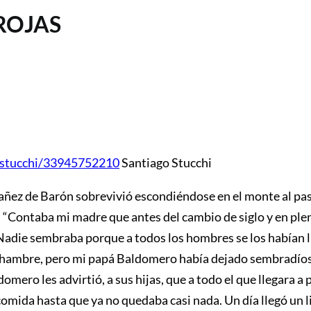
ROJAS
gostucchi/33945752210
Santiago Stucchi
ñez de Barón sobrevivió escondiéndose en el monte al paso
: “Contaba mi madre que antes del cambio de siglo y en ple
adie sembraba porque a todos los hombres se los habían ll
e hambre, pero mi papá Baldomero había dejado sembradíos
domero les advirtió, a sus hijas, que a todo el que llegara a
omida hasta que ya no quedaba casi nada. Un día llegó un l