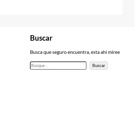
Buscar
Busca que seguro encuentra, esta ahi miree
B
Buscar
u
s
c
a
r