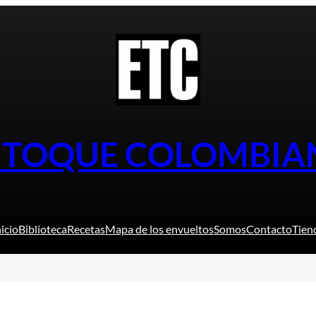
L TOQUE COLOMBIA
nicio
Biblioteca
Recetas
Mapa de los envueltos
Somos
Contacto
Tien