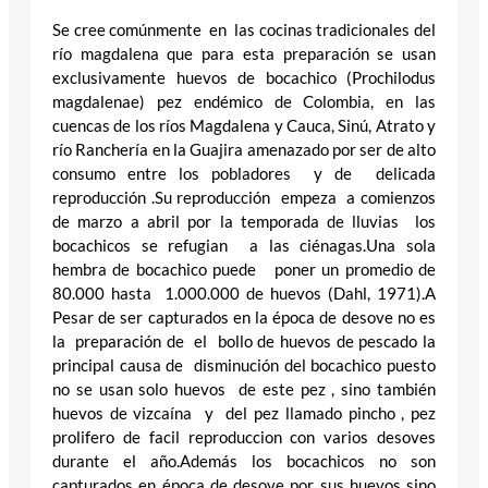
Se cree comúnmente en las cocinas tradicionales del
río magdalena que para esta preparación se usan
exclusivamente huevos de bocachico (Prochilodus
magdalenae) pez endémico de Colombia, en las
cuencas de los ríos Magdalena y Cauca, Sinú, Atrato y
río Ranchería en la Guajira amenazado por ser de alto
consumo entre los pobladores y de delicada
reproducción .Su reproducción empeza a comienzos
de marzo a abril por la temporada de lluvias los
bocachicos se refugian a las ciénagas.Una sola
hembra de bocachico puede poner un promedio de
80.000 hasta 1.000.000 de huevos (Dahl, 1971).A
Pesar de ser capturados en la época de desove no es
la preparación de el bollo de huevos de pescado la
principal causa de disminución del bocachico puesto
no se usan solo huevos de este pez , sino también
huevos de vizcaína y del pez llamado pincho , pez
prolifero de facil reproduccion con varios desoves
durante el año.Además los bocachicos no son
capturados en época de desove por sus huevos sino