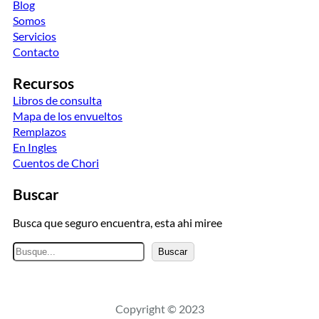
Blog
Somos
Servicios
Contacto
Recursos
Libros de consulta
Mapa de los envueltos
Remplazos
En Ingles
Cuentos de Chori
Buscar
Busca que seguro encuentra, esta ahi miree
B
Buscar
u
s
c
Copyright © 2023
a