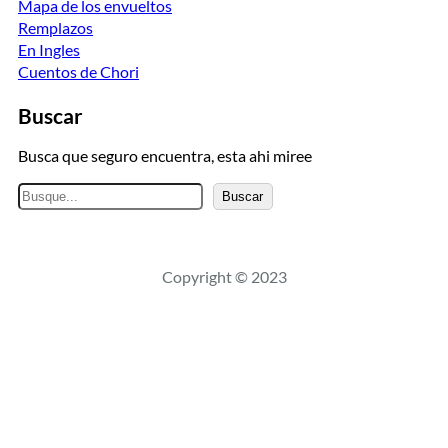
Mapa de los envueltos
Remplazos
En Ingles
Cuentos de Chori
Buscar
Busca que seguro encuentra, esta ahi miree
B
Buscar
u
s
c
Copyright © 2023
a
r